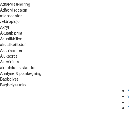
Adfærdsændring
Adfærdsdesign
ældrecenter
Ældrepleje
Akryl
Akustik print
Akustikbilled
akustikbilleder
Alu. rammer
Alukseret
Aluminium
aluminiums stander
Analyse & planlægning
Bagbelyst
Bagbelyst tekst
I