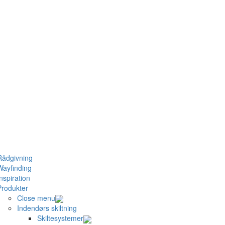
Rådgivning
Wayfinding
nspiration
Produkter
Close menu
Indendørs skiltning
Skiltesystemer