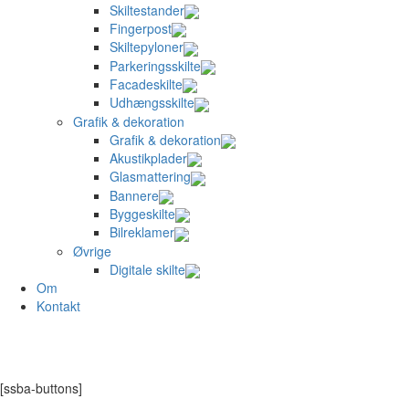
Skiltestander
Fingerpost
Skiltepyloner
Parkeringsskilte
Facadeskilte
Udhængsskilte
Grafik & dekoration
Grafik & dekoration
Akustikplader
Glasmattering
Bannere
Byggeskilte
Bilreklamer
Øvrige
Digitale skilte
Om
Kontakt
[ssba-buttons]