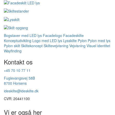
Bogstaver med LED lys
Facadelogo
Facadeskilte
Konceptudvikling
Logo med LED lys
Lysskilte
Pylon
Pylon med lys
Pylon skilt
Skiltekoncept
Skiltevejvisning
Vejvisning
Visuel identitet
Wayfinding
Kontakt os
+45 70 10 77 11
Fuglevangsvej 58B
8700 Horsens
ideskilte@ideskilte.dk
CVR: 20441100
Vi er også her